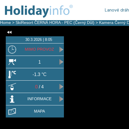
Lanové drá
Home
>
SkiResort ČERNÁ HORA - PEC (Černý Důl)
>
Kamera Černý D
30.3.2026 | 8:05
MIMO PROVOZ
1
-1.3 °C
0
/ 4
INFORMACE
MAPA