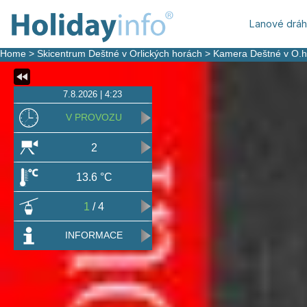
Lanové drá
Home
>
Skicentrum Deštné v Orlických horách
>
Kamera Deštné v O.h
7.8.2026 | 4:23
V PROVOZU
2
13.6 °C
1
/ 4
INFORMACE