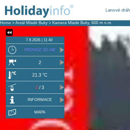
Lanové drá
Home
>
Areál Mladé Buky
>
Kamera Mladé Buky
, 600 m n.m.
7.8.2026 | 11:40
PROVOZ SO-NE
2
21.3 °C
0
/ 3
INFORMACE
MAPA