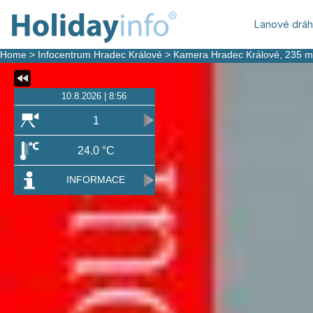
Lanové drá
Home
>
Infocentrum Hradec Králové
>
Kamera Hradec Králové
, 235 m
10.8.2026 | 8:56
1
24.0 °C
INFORMACE