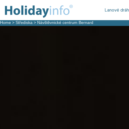
Lanové drá
Home
>
Střediska
>
Návštěvnické centrum Bernard