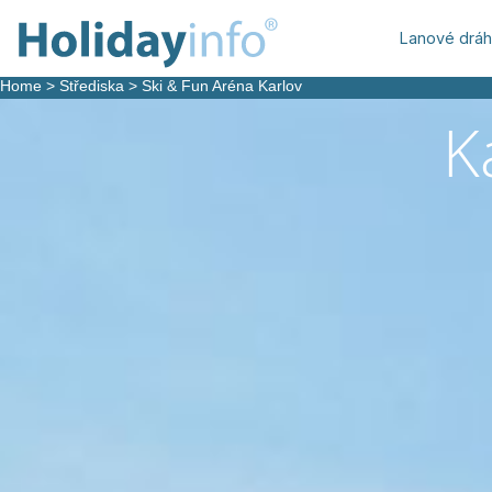
Lanové drá
Home
>
Střediska
>
Ski & Fun Aréna Karlov
K