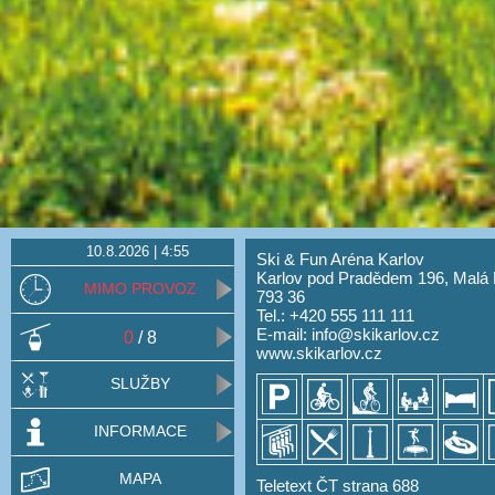
10.8.2026 | 4:55
Ski & Fun Aréna Karlov
Karlov pod Pradědem 196, Malá
MIMO PROVOZ
793 36
Tel.: +420 555 111 111
E-mail:
info@skikarlov.cz
0
/ 8
www.skikarlov.cz
SLUŽBY
INFORMACE
MAPA
Teletext ČT strana 688