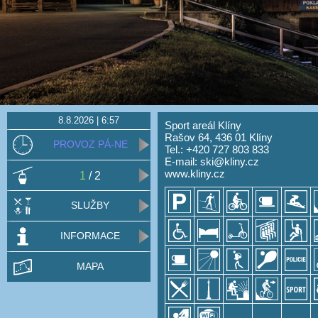
8.8.2026 | 6:57
Sport areál Klíny
Rašov 64, 436 01 Klíny
PROVOZ PÁ-NE
Tel.: +420 727 803 833
E-mail:
ski@kliny.cz
www.kliny.cz
1
/ 2
SLUŽBY
INFORMACE
MAPA