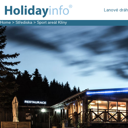
Lanové drá
Home
>
Střediska
>
Sport areál Klíny