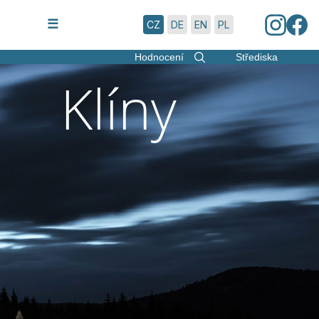
8.8.2026 | 4:57
☰
CZ
DE
EN
PL
Hodnocení
Střediska
Klíny