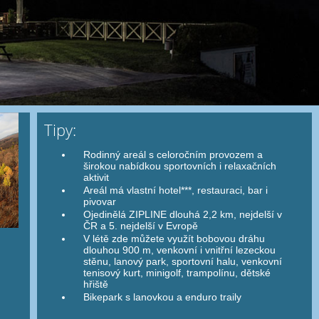
Tipy:
Rodinný areál s celoročním provozem a
širokou nabídkou sportovních i relaxačních
aktivit
Areál má vlastní hotel***, restauraci, bar i
pivovar
Ojedinělá ZIPLINE dlouhá 2,2 km, nejdelší v
ČR a 5. nejdelší v Evropě
V létě zde můžete využít bobovou dráhu
dlouhou 900 m, venkovní i vnitřní lezeckou
stěnu, lanový park, sportovní halu, venkovní
tenisový kurt, minigolf, trampolínu, dětské
hřiště
Bikepark s lanovkou a enduro traily