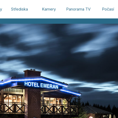
hy
Střediska
Kamery
Panorama TV
Počasí