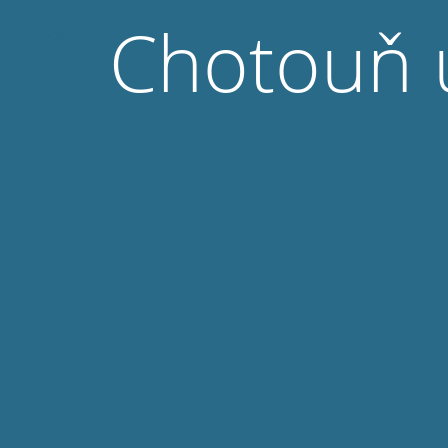
Chotouň 
☰
Počasí